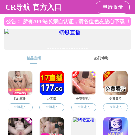
绅士漫画
绅士漫画概况
绅士漫画 动态
教育教学
科学研究
招生就业
党建工作
公开工作
学生工作
群团工作
服务窗口
本科专业
定向：五年制临床医学专业（北京急救中心定向）
2026-06-16
定向：五年制临床医学专业（北京郊区定向）
2026-06-16
定向：五年制预防医学专业（北京郊区定向）
2026-06-16
统招：四年制卫生检验与检疫专业
2026-06-16
共4条新闻，分1页，当前第
1
页
最前页
上一页
下一页
最后页
版权所有：绅士漫画-绅士漫画免费看
地址：北京市顺义区大东路4号 邮政编码：101300 电话：010-81476009