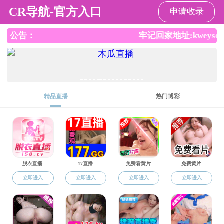
绅士漫画
绅士漫画概况
绅士漫画 动态
教育教学
科学研究
招生就业
党建工作
公开工作
学生工作
群团工作
服务窗口
就业工作
近五年就业率
2022-07-06
共1条新闻，分1页，当前第
1
页
最前页
上一页
下一页
最后页
版权所有：绅士漫画-绅士漫画免费看
地址：北京市顺义区大东路4号 邮政编码：101300 电话：010-81476009